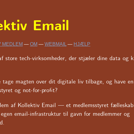
ektiv Email
V MEDLEM
—
OM
—
WEBMAIL
—
HJÆLP
af store tech-virksomheder, der stjæler dine data og 
 tage magten over dit digitale liv tilbage, og have en
tyret og not-for-profit?
lem af Kollektiv Email — et medlemsstyret fælleskab
n egen email-infrastruktur til gavn for medlemmer og
d.