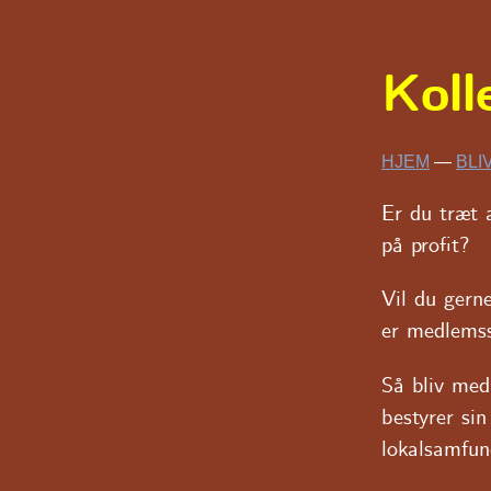
Koll
HJEM
—
BLI
Er du træt 
på profit?
Vil du gerne
er medlemss
Så bliv med
bestyrer si
lokalsamfun